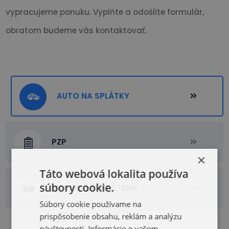
vypracujeme ponuku. Vyplňte a odošlite formulár,
obratom budeme vás kontaktovať.
AUTO NA SPLÁTKY
PZP
×
Táto webová lokalita používa
súbory cookie.
HAVARIJNÉ POISTENIE
Súbory cookie používame na
prispôsobenie obsahu, reklám a analýzu
návštevnosti. Informácie o vašom