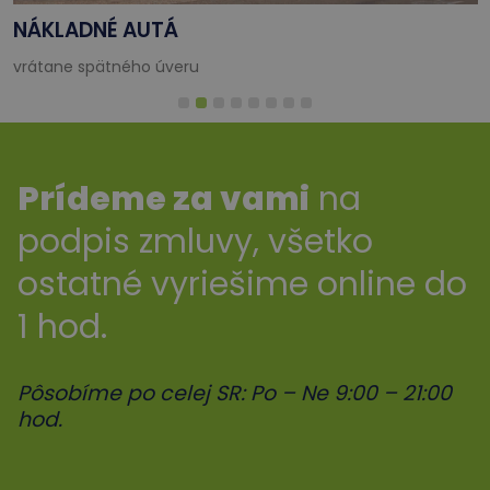
NÁKLADNÉ AUTÁ
vrátane spätného úveru
Prídeme za vami
na
podpis zmluvy, všetko
ostatné vyriešime online do
1 hod.
Pôsobíme po celej SR: Po – Ne 9:00 – 21:00
hod.