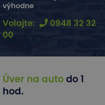
výhodne
Volajte:
0948 32 32
00
Úver na auto
do 1
hod.