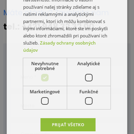
používaní našej stránky zdieľame aj s
Máte otázky? Zavolajte nám
našimi reklamnými a analytickými
partnermi, ktorí ich môžu kombinovať s
tel.: +421 948 32 32 00
inými informáciami, ktoré ste im poskytli
alebo ktoré zhromaždili pri používaní ich
služieb.
Zásady ochrany osobných
údajov
Nevyhnutne
Analytické
potrebné
Marketingové
Funkčné
PRIJAŤ VŠETKO