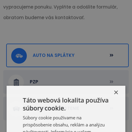
vypracujeme ponuku. Vyplňte a odošlite formulár,
obratom budeme vás kontaktovať.
AUTO NA SPLÁTKY
PZP
×
Táto webová lokalita používa
súbory cookie.
HAVARIJNÉ POISTENIE
Súbory cookie používame na
prispôsobenie obsahu, reklám a analýzu
návštevnosti. Informácie o vašom