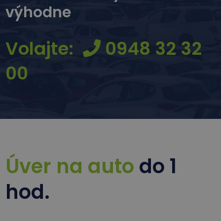
výhodne
Volajte:
0948 32 32
00
Úver na auto
do 1
hod.