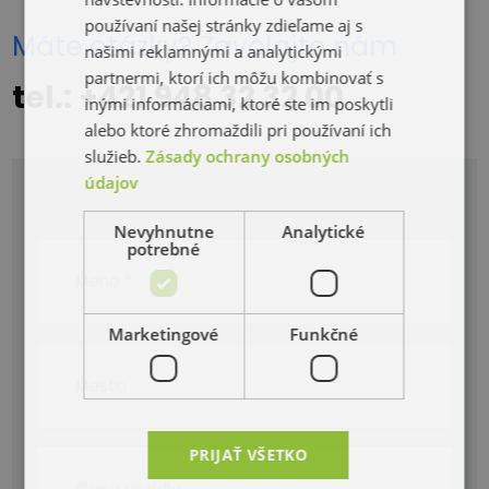
používaní našej stránky zdieľame aj s
Máte otázky? Zavolajte nám
našimi reklamnými a analytickými
partnermi, ktorí ich môžu kombinovať s
tel.: +421 948 32 32 00
inými informáciami, ktoré ste im poskytli
alebo ktoré zhromaždili pri používaní ich
služieb.
Zásady ochrany osobných
údajov
Nevyhnutne
Analytické
potrebné
Marketingové
Funkčné
PRIJAŤ VŠETKO