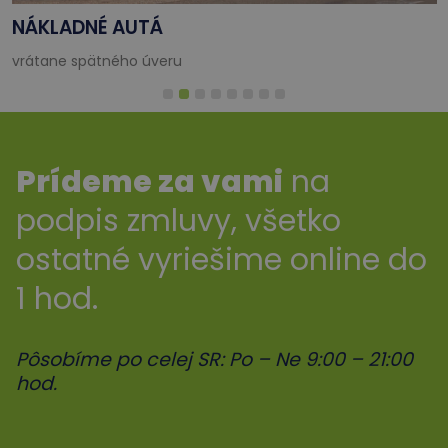
NÁKLADNÉ AUTÁ
vrátane spätného úveru
Prídeme za vami
na
podpis zmluvy, všetko
ostatné vyriešime online do
1 hod.
Pôsobíme po celej SR: Po – Ne 9:00 – 21:00
hod.