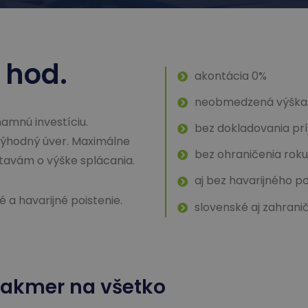
 hod.
akontácia 0%
neobmedzená výška
namnú investíciu.
bez dokladovania pr
ýhodný úver. Maximálne
bez ohraničenia rok
tavám o výške splácania.
aj bez havarijného po
a havarijné poistenie.
slovenské aj zahrani
akmer na všetko