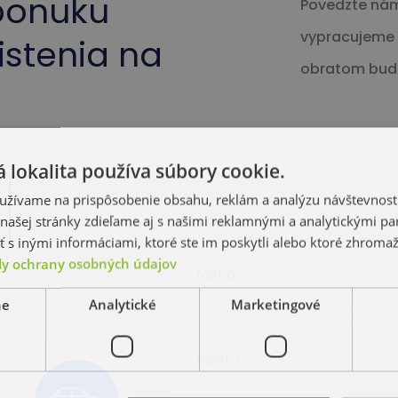
ponuku
Povedzte nám
vypracujeme p
istenia na
obratom bud
 lokalita používa súbory cookie.
užívame na prispôsobenie obsahu, reklám a analýzu návštevnosti
ašej stránky zdieľame aj s našimi reklamnými a analytickými par
 inými informáciami, ktoré ste im poskytli alebo ktoré zhromažd
y ochrany osobných údajov
ne
Analytické
Marketingové