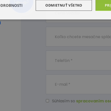
ODROBNOSTI
ODMIETNUŤ VŠETKO
PRI
m
Súhlasím so
spracovaním os