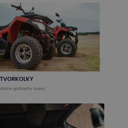
TVORKOLKY
KARAV
rátane spätného úveru
vrátane 