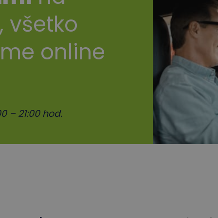
, všetko
ime online
0 – 21:00 hod.