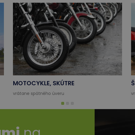
MOTOCYKLE, SKÚTRE
Š
vrátane spätného úveru
v
ami
na