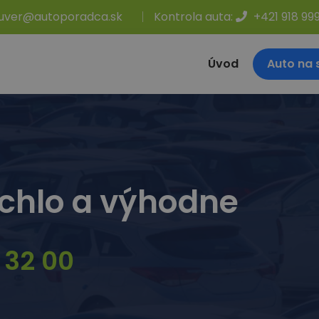
uver@autoporadca.sk
Kontrola auta:
+421 918 99
Úvod
Auto na 
chlo a výhodne
 32 00