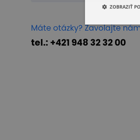
ZOBRAZIŤ P
Máte otázky? Zavolajte ná
tel.: +421 948 32 32 00