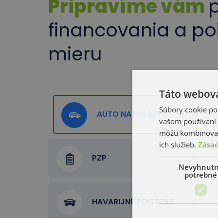
Pripravíme vám
financovania a po
mieru
Táto webová
Súbory cookie po
AUTO NA SPLÁTKY
vašom používaní n
môžu kombinovať s
ich služieb.
Zásad
PZP
Nevyhnut
potrebné
HAVARIJNÉ POISTENIE