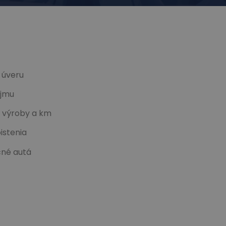
 úveru
íjmu
u výroby a km
istenia
čné autá