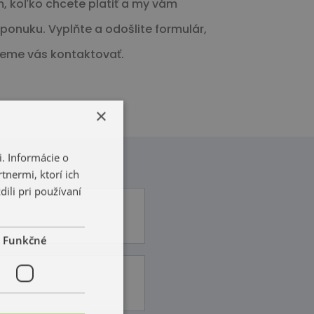
, koľko chcete platiť a my vám
onuku. Vyplňte a odošlite formulár,
eme vás kontaktovať.
×
. Informácie o
tnermi, ktorí ich
ili pri používaní
Funkčné