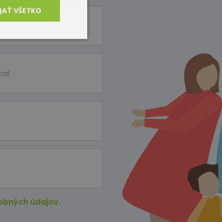
JAŤ VŠETKO
obných údajov
.