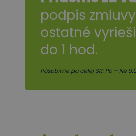
podpis zmluvy
ostatné vyrieš
do 1 hod.
Pôsobíme po celej SR: Po – Ne 9:0