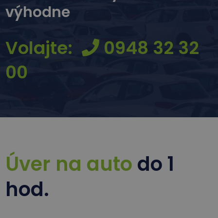
výhodne
Volajte:
0948 32 32
00
Úver na auto
do 1
hod.