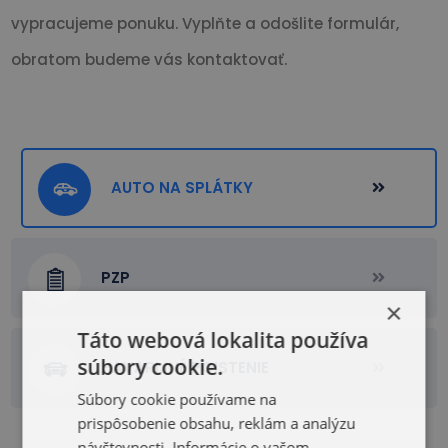
vypracujeme ponuku. Vyplňte a odošlite formulár,
obratom budeme vás kontaktovať.
AUTO NA SPLÁTKY
PZP
×
Táto webová lokalita používa
súbory cookie.
HAVARIJNÉ POISTENIE
Súbory cookie používame na
prispôsobenie obsahu, reklám a analýzu
návštevnosti. Informácie o vašom