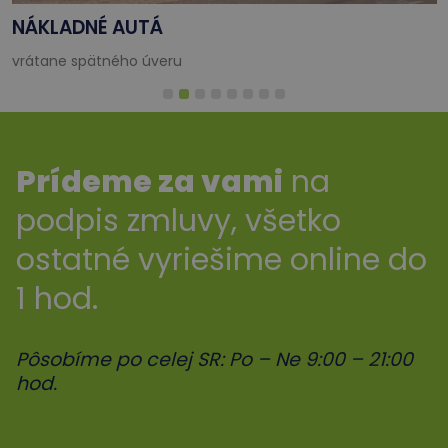
NÁKLADNÉ AUTÁ
vrátane spätného úveru
Prídeme za vami
na
podpis zmluvy, všetko
ostatné vyriešime online do
1 hod.
Pôsobíme po celej SR: Po – Ne 9:00 – 21:00
hod.