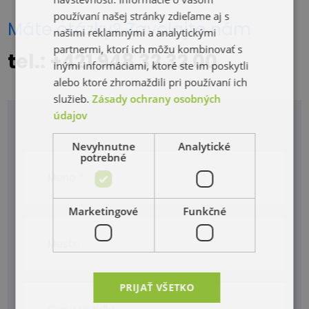
používaní našej stránky zdieľame aj s
Máte otázky? Zavolajte nám
našimi reklamnými a analytickými
partnermi, ktorí ich môžu kombinovať s
tel.: +421 948 32 32 00
inými informáciami, ktoré ste im poskytli
alebo ktoré zhromaždili pri používaní ich
služieb.
Zásady ochrany osobných
údajov
Nevyhnutne
Analytické
potrebné
Marketingové
Funkčné
PRIJAŤ VŠETKO