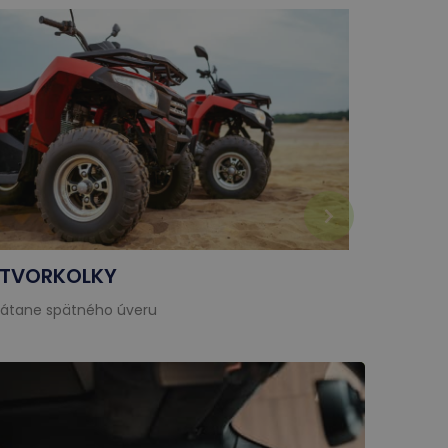
TVORKOLKY
KARAV
rátane spätného úveru
vrátane 