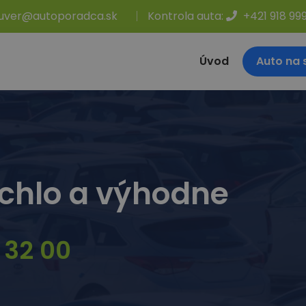
uver@autoporadca.sk
Kontrola auta:
+421 918 99
Úvod
Auto na 
chlo a výhodne
 32 00