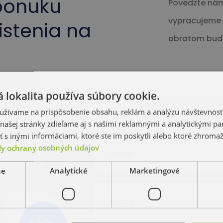
ponuku
Povedzte nám
vypracujeme p
istenia na
obratom bud
 lokalita používa súbory cookie.
užívame na prispôsobenie obsahu, reklám a analýzu návštevnosti
ašej stránky zdieľame aj s našimi reklamnými a analytickými par
 inými informáciami, ktoré ste im poskytli alebo ktoré zhromažd
y ochrany osobných údajov
ne
Analytické
Marketingové