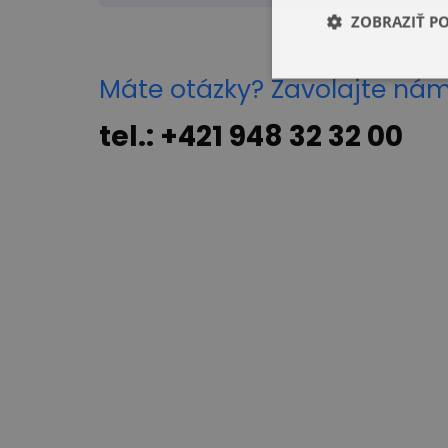
ZOBRAZIŤ P
Máte otázky? Zavolajte ná
tel.: +421 948 32 32 00