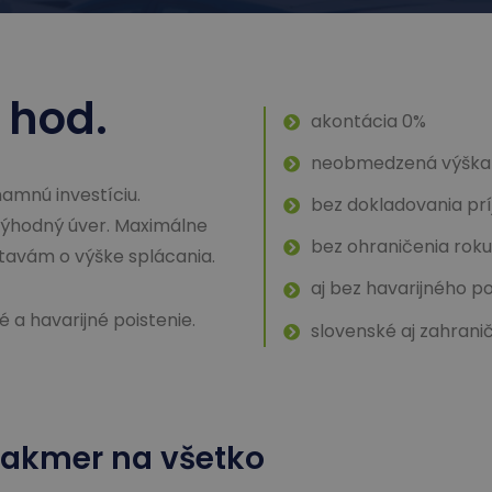
 hod.
akontácia 0%
neobmedzená výška
namnú investíciu.
bez dokladovania pr
ýhodný úver. Maximálne
bez ohraničenia rok
tavám o výške splácania.
aj bez havarijného po
a havarijné poistenie.
slovenské aj zahrani
akmer na všetko