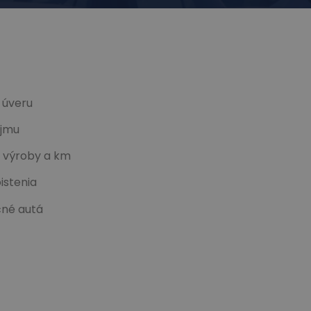
 úveru
íjmu
u výroby a km
istenia
čné autá