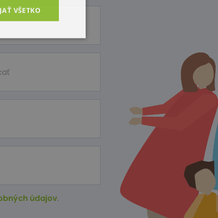
JAŤ VŠETKO
obných údajov
.