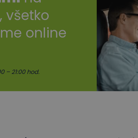
, všetko
ime online
0 – 21:00 hod.