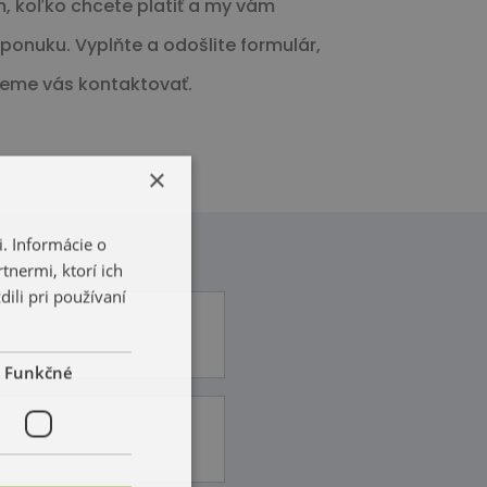
, koľko chcete platiť a my vám
onuku. Vyplňte a odošlite formulár,
eme vás kontaktovať.
×
. Informácie o
tnermi, ktorí ich
ili pri používaní
Funkčné