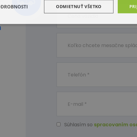
ODROBNOSTI
ODMIETNUŤ VŠETKO
PRI
m
Súhlasím so
spracovaním os