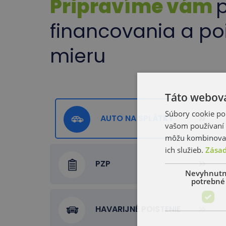
Pripravíme vám
financovania a po
mieru
Táto webová
Súbory cookie po
AUTO NA SPLÁTKY
vašom používaní n
môžu kombinovať s
ich služieb.
Zásad
PZP
Nevyhnut
potrebné
HAVARIJNÉ POISTENIE