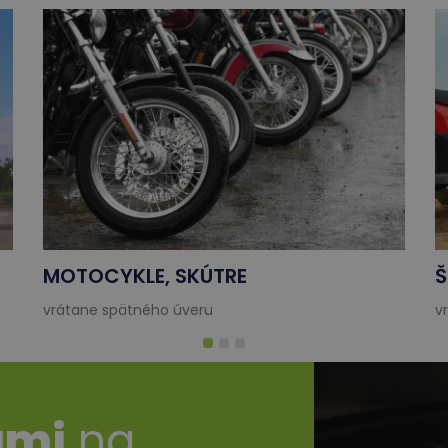
MOTOCYKLE, SKÚTRE
Š
vrátane spätného úveru
v
ami
na