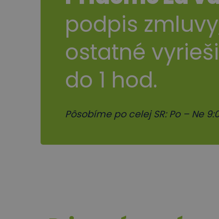
podpis zmluvy
ostatné vyrieš
do 1 hod.
Pôsobíme po celej SR: Po – Ne 9:0