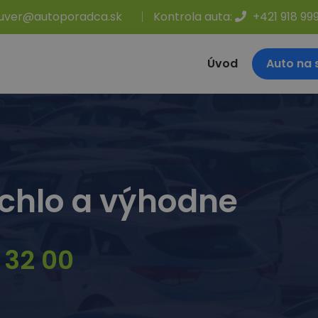
uver@autoporadca.sk
Kontrola auta:
+421 918 99
Úvod
Auto na 
chlo a výhodne
 32 00