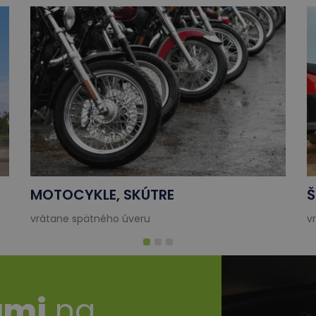
MOTOCYKLE, SKÚTRE
Š
vrátane spätného úveru
v
ami
na