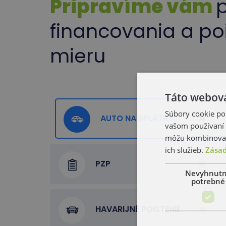
Pripravíme vám
financovania a po
mieru
Táto webová
Súbory cookie po
AUTO NA SPLÁTKY
vašom používaní n
môžu kombinovať s
ich služieb.
Zásad
PZP
Nevyhnut
potrebné
HAVARIJNÉ POISTENIE