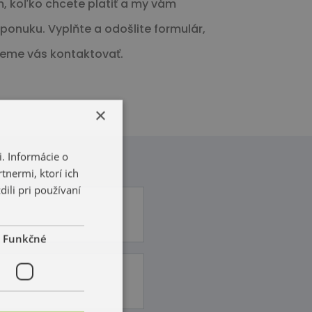
, koľko chcete platiť a my vám
onuku. Vyplňte a odošlite formulár,
eme vás kontaktovať.
×
. Informácie o
tnermi, ktorí ich
ili pri používaní
Funkčné