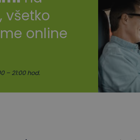
, všetko
ime online
0 – 21:00 hod.