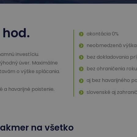
 hod.
akontácia 0%
neobmedzená výška
namnú investíciu.
bez dokladovania pr
ýhodný úver. Maximálne
bez ohraničenia rok
tavám o výške splácania.
aj bez havarijného po
a havarijné poistenie.
slovenské aj zahrani
akmer na všetko