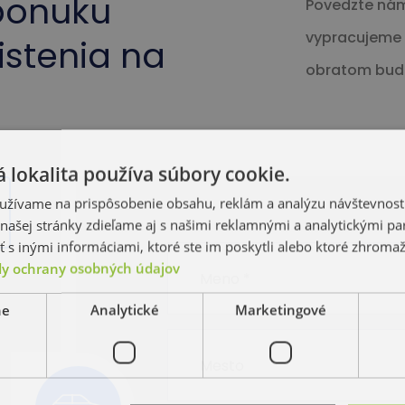
ponuku
Povedzte nám
vypracujeme p
istenia na
obratom bud
 lokalita používa súbory cookie.
užívame na prispôsobenie obsahu, reklám a analýzu návštevnosti
ašej stránky zdieľame aj s našimi reklamnými a analytickými par
 inými informáciami, ktoré ste im poskytli alebo ktoré zhromažd
y ochrany osobných údajov
ne
Analytické
Marketingové