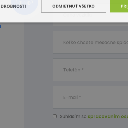
ODROBNOSTI
ODMIETNUŤ VŠETKO
PRI
m
Súhlasím so
spracovaním os