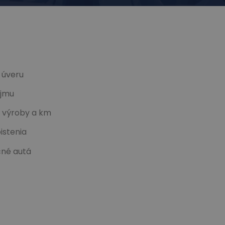
 úveru
íjmu
u výroby a km
istenia
čné autá