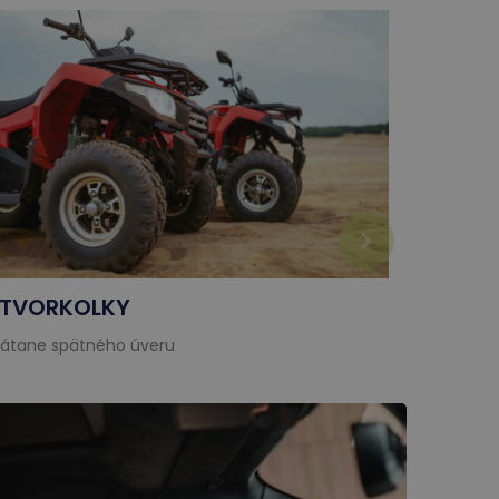
TVORKOLKY
KARAV
rátane spätného úveru
vrátane 