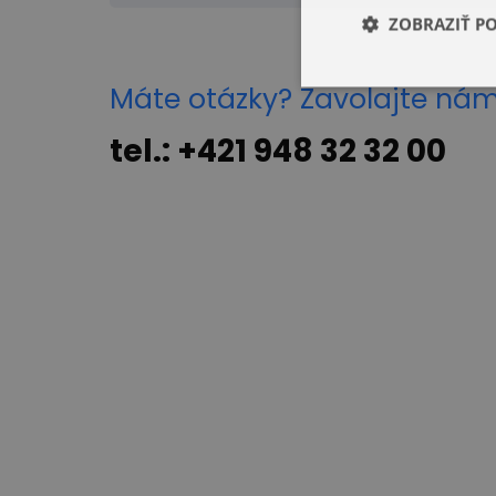
ZOBRAZIŤ P
Máte otázky? Zavolajte ná
tel.: +421 948 32 32 00