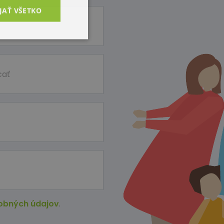
JAŤ VŠETKO
obných údajov
.