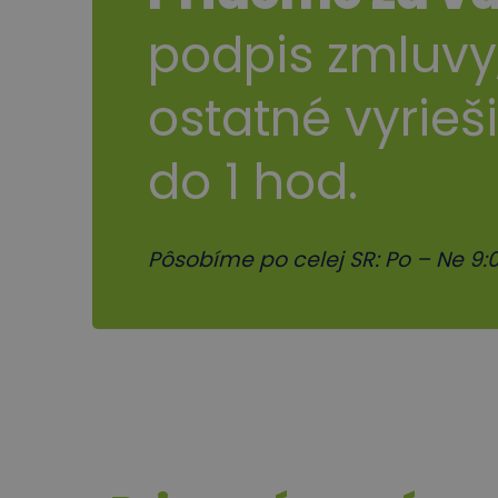
podpis zmluvy
ostatné vyrieš
do 1 hod.
Pôsobíme po celej SR: Po – Ne 9:0