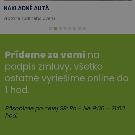
NÁKLADNÉ AUTÁ
vrátane spätného úveru
Prídeme za vami
na
podpis zmluvy, všetko
ostatné vyriešime online do
1 hod.
Pôsobíme po celej SR: Po – Ne 9:00 – 21:00
hod.