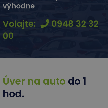
výhodne
Volajte:
0948 32 32
00
Úver na auto
do 1
hod.