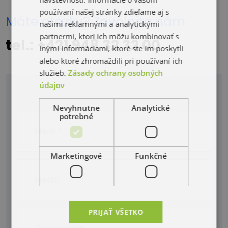
používaní našej stránky zdieľame aj s
Máte otázky? Zavolajte nám
našimi reklamnými a analytickými
partnermi, ktorí ich môžu kombinovať s
tel.: +421 948 32 32 00
inými informáciami, ktoré ste im poskytli
alebo ktoré zhromaždili pri používaní ich
služieb.
Zásady ochrany osobných
údajov
Nevyhnutne
Analytické
potrebné
Marketingové
Funkčné
PRIJAŤ VŠETKO