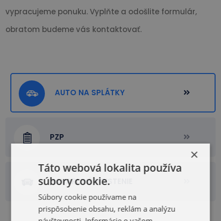
vypracujeme ponuku. Vyplňte a odošlite formulár,
obratom budeme vás kontaktovať.
AUTO NA SPLÁTKY
PZP
×
Táto webová lokalita používa
súbory cookie.
HAVARIJNÉ POISTENIE
Súbory cookie používame na
prispôsobenie obsahu, reklám a analýzu
návštevnosti. Informácie o vašom