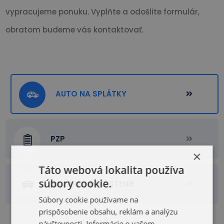
vypracujeme ponuku. Vyplňte a odošlite formulár,
obratom budeme vás kontaktovať.
AUTO NA SPLÁTKY
PZP
×
Táto webová lokalita používa
súbory cookie.
HAVARIJNÉ POISTENIE
Súbory cookie používame na
prispôsobenie obsahu, reklám a analýzu
návštevnosti. Informácie o vašom