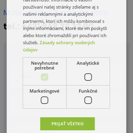
používaní našej stránky zdieľame aj s
Máte otázky? Zavolajte nám
našimi reklamnými a analytickými
partnermi, ktorí ich môžu kombinovať s
tel.: +421 948 32 32 00
inými informáciami, ktoré ste im poskytli
alebo ktoré zhromaždili pri používaní ich
služieb.
Zásady ochrany osobných
údajov
Nevyhnutne
Analytické
potrebné
Marketingové
Funkčné
PRIJAŤ VŠETKO