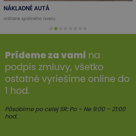
NÁKLADNÉ AUTÁ
vrátane spätného úveru
Prídeme za vami
na
podpis zmluvy, všetko
ostatné vyriešime online do
1 hod.
Pôsobíme po celej SR: Po – Ne 9:00 – 21:00
hod.