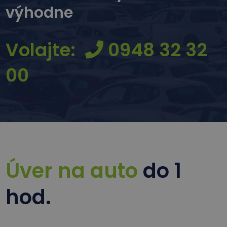
výhodne
Volajte:
0948 32 32
00
Úver na auto
do 1
hod.