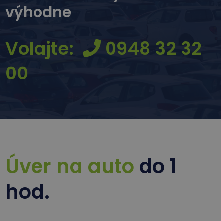
výhodne
Volajte:
0948 32 32
00
Úver na auto
do 1
hod.