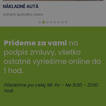
NÁKLADNÉ AUTÁ
vrátane spätného úveru
Prídeme za vami
na
podpis zmluvy, všetko
ostatné vyriešime online do
1 hod.
Pôsobíme po celej SR: Po – Ne 9:00 – 21:00
hod.