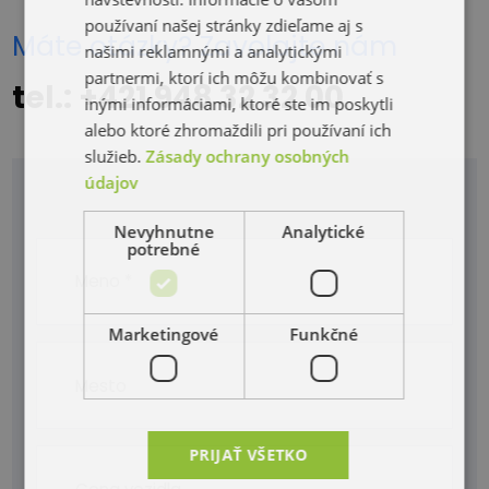
používaní našej stránky zdieľame aj s
Máte otázky? Zavolajte nám
našimi reklamnými a analytickými
partnermi, ktorí ich môžu kombinovať s
tel.: +421 948 32 32 00
inými informáciami, ktoré ste im poskytli
alebo ktoré zhromaždili pri používaní ich
služieb.
Zásady ochrany osobných
údajov
Nevyhnutne
Analytické
potrebné
Marketingové
Funkčné
PRIJAŤ VŠETKO