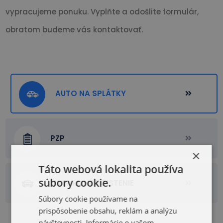
vypracujeme ponuku. Vyplňte a odošlite formulár,
obratom budeme vás kontaktovať.
AUTO NA SPLÁTKY
PZP
×
Táto webová lokalita používa
súbory cookie.
HAVARIJNÉ POISTENIE
Súbory cookie používame na
prispôsobenie obsahu, reklám a analýzu
návštevnosti. Informácie o vašom