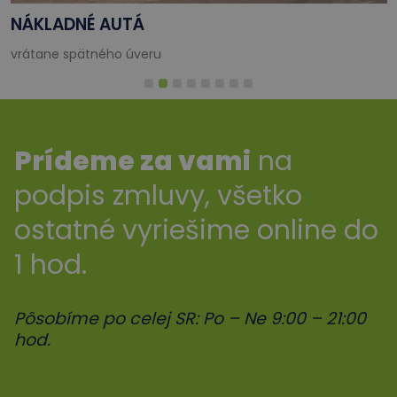
NÁKLADNÉ AUTÁ
vrátane spätného úveru
Prídeme za vami
na
podpis zmluvy, všetko
ostatné vyriešime online do
1 hod.
Pôsobíme po celej SR: Po – Ne 9:00 – 21:00
hod.