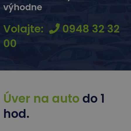
výhodne
Volajte:
0948 32 32
00
Úver na auto
do 1
hod.