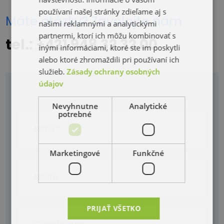
používaní našej stránky zdieľame aj s
Máte otázky? Zavolajte nám
našimi reklamnými a analytickými
partnermi, ktorí ich môžu kombinovať s
tel.: +421 948 32 32 00
inými informáciami, ktoré ste im poskytli
alebo ktoré zhromaždili pri používaní ich
služieb.
Zásady ochrany osobných
údajov
Nevyhnutne
Analytické
potrebné
Marketingové
Funkčné
PRIJAŤ VŠETKO