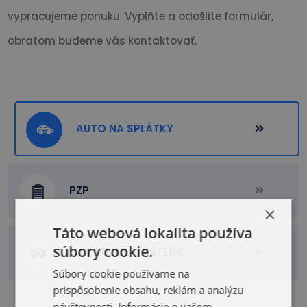
vypracujeme ponuku. Vyplňte a odošlite formulár,
obratom budeme vás kontaktovať.
AUTO NA SPLÁTKY
PZP
×
Táto webová lokalita používa
súbory cookie.
HAVARIJNÉ POISTENIE
Súbory cookie používame na
prispôsobenie obsahu, reklám a analýzu
návštevnosti. Informácie o vašom