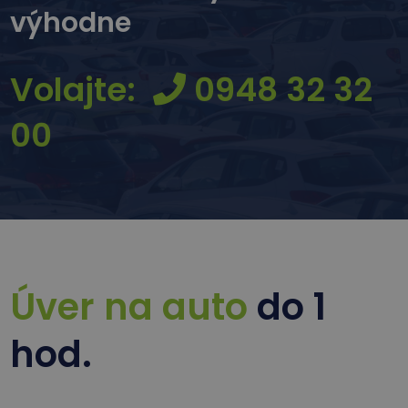
výhodne
Volajte:
0948 32 32
00
Úver na auto
do 1
hod.