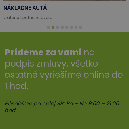
NÁKLADNÉ AUTÁ
vrátane spätného úveru
Prídeme za vami
na
podpis zmluvy, všetko
ostatné vyriešime online do
1 hod.
Pôsobíme po celej SR: Po – Ne 9:00 – 21:00
hod.