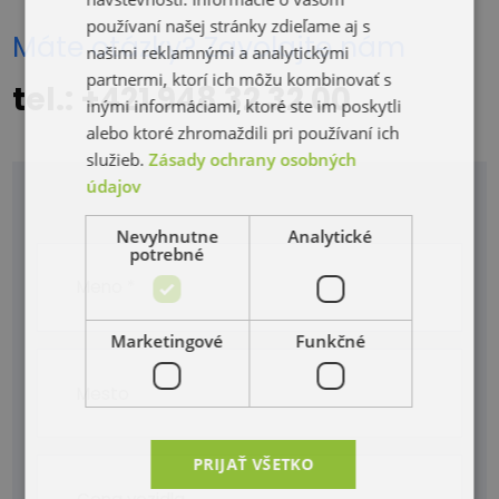
používaní našej stránky zdieľame aj s
Máte otázky? Zavolajte nám
našimi reklamnými a analytickými
partnermi, ktorí ich môžu kombinovať s
tel.: +421 948 32 32 00
inými informáciami, ktoré ste im poskytli
alebo ktoré zhromaždili pri používaní ich
služieb.
Zásady ochrany osobných
údajov
Nevyhnutne
Analytické
potrebné
Marketingové
Funkčné
PRIJAŤ VŠETKO