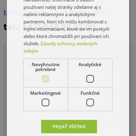
používaní našej stránky zdieľame aj s
Máte otázky? Zavolajte nám
našimi reklamnými a analytickými
partnermi, ktorí ich môžu kombinovať s
tel.: +421 948 32 32 00
inými informáciami, ktoré ste im poskytli
alebo ktoré zhromaždili pri používaní ich
služieb.
Zásady ochrany osobných
údajov
Nevyhnutne
Analytické
potrebné
Marketingové
Funkčné
PRIJAŤ VŠETKO