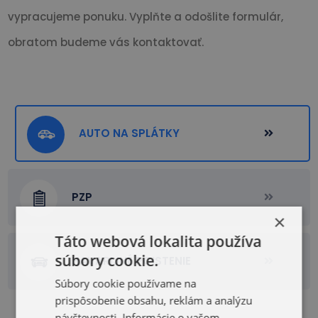
vypracujeme ponuku. Vyplňte a odošlite formulár,
obratom budeme vás kontaktovať.
AUTO NA SPLÁTKY
PZP
×
Táto webová lokalita používa
súbory cookie.
HAVARIJNÉ POISTENIE
Súbory cookie používame na
prispôsobenie obsahu, reklám a analýzu
návštevnosti. Informácie o vašom