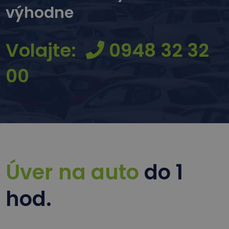
výhodne
Volajte:
0948 32 32
00
Úver na auto
do 1
hod.