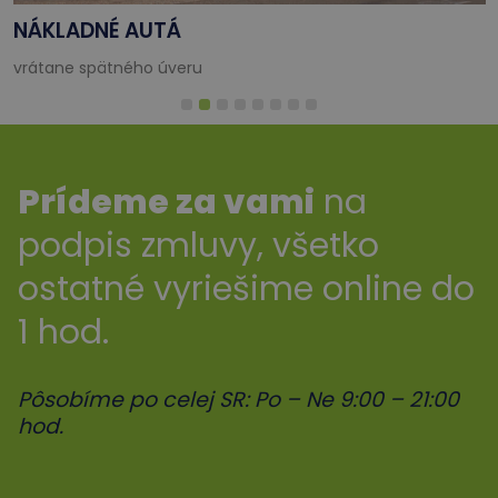
NÁKLADNÉ AUTÁ
vrátane spätného úveru
Prídeme za vami
na
podpis zmluvy, všetko
ostatné vyriešime online do
1 hod.
Pôsobíme po celej SR: Po – Ne 9:00 – 21:00
hod.