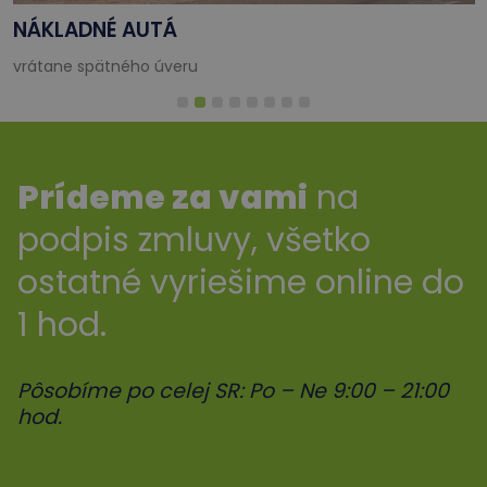
NÁKLADNÉ AUTÁ
vrátane spätného úveru
Prídeme za vami
na
podpis zmluvy, všetko
ostatné vyriešime online do
1 hod.
Pôsobíme po celej SR: Po – Ne 9:00 – 21:00
hod.