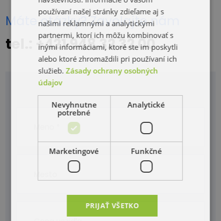
používaní našej stránky zdieľame aj s
Máte otázky? Zavolajte nám
našimi reklamnými a analytickými
partnermi, ktorí ich môžu kombinovať s
tel.: +421 948 32 32 00
inými informáciami, ktoré ste im poskytli
alebo ktoré zhromaždili pri používaní ich
služieb.
Zásady ochrany osobných
údajov
Nevyhnutne
Analytické
potrebné
Marketingové
Funkčné
PRIJAŤ VŠETKO