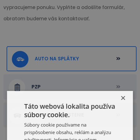
vypracujeme ponuku. Vyplňte a odošlite formulár,
obratom budeme vás kontaktovať.
AUTO NA SPLÁTKY
PZP
×
Táto webová lokalita používa
súbory cookie.
HAVARIJNÉ POISTENIE
Súbory cookie používame na
prispôsobenie obsahu, reklám a analýzu
návštevnosti. Informácie o vašom