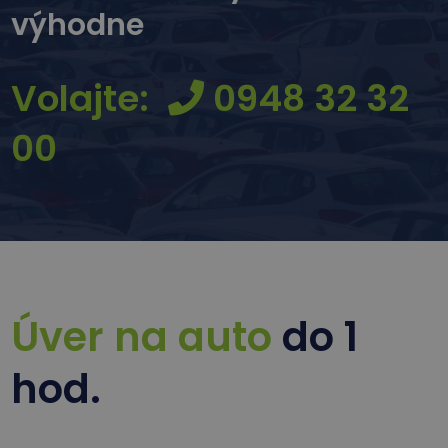
výhodne
Volajte:
0948 32 32
00
Úver na auto
do 1
hod.