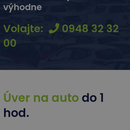
výhodne
Volajte:
0948 32 32
00
Úver na auto
do 1
hod.