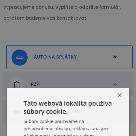
vypracujeme ponuku. Vyplňte a odošlite formulár,
obratom budeme vás kontaktovať.
AUTO NA SPLÁTKY
PZP
×
Táto webová lokalita používa
súbory cookie.
HAVARIJNÉ POISTENIE
Súbory cookie používame na
prispôsobenie obsahu, reklám a analýzu
návštevnosti. Informácie o vašom