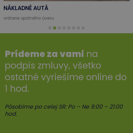
NÁKLADNÉ AUTÁ
vrátane spätného úveru
Prídeme za vami
na
podpis zmluvy, všetko
ostatné vyriešime online do
1 hod.
Pôsobíme po celej SR: Po – Ne 9:00 – 21:00
hod.