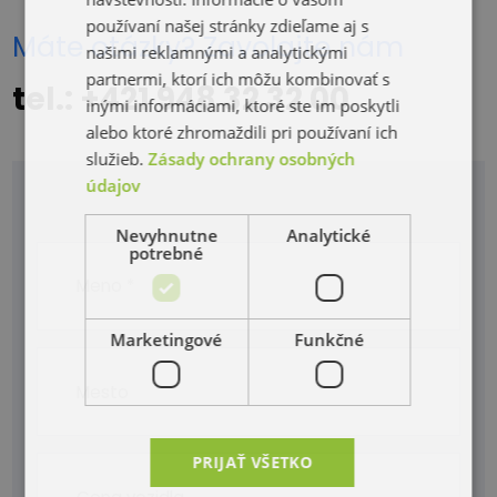
používaní našej stránky zdieľame aj s
Máte otázky? Zavolajte nám
našimi reklamnými a analytickými
partnermi, ktorí ich môžu kombinovať s
tel.: +421 948 32 32 00
inými informáciami, ktoré ste im poskytli
alebo ktoré zhromaždili pri používaní ich
služieb.
Zásady ochrany osobných
údajov
Nevyhnutne
Analytické
potrebné
Marketingové
Funkčné
PRIJAŤ VŠETKO